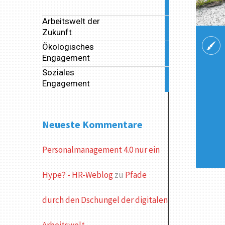
articles
Arbeitswelt der
39
Zukunft
articles
Ökologisches
2
Engagement
articles
Soziales
14
Engagement
articles
Neueste Kommentare
Personalmanagement 4.0 nur ein
Hype? - HR-Weblog
zu
Pfade
durch den Dschungel der digitalen