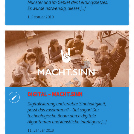
Münster und im Gebiet des Leitungsnetzes.
Es wurde notwendig, dieses [...]
1. Februar 2019
DIGITAL – MACHT.SINN
Digitalisierung und erlebte Sinnhaftigkeit,
passt das zusammen? – Gut sogar! Der
technologische Boom durch digitale
Algorithmen und künstliche Intelligenz [...]
11. Januar 2019