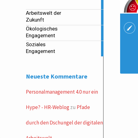
articles
Arbeitswelt der
39
Zukunft
articles
Ökologisches
2
Engagement
articles
Soziales
14
Engagement
articles
Neueste Kommentare
Personalmanagement 4.0 nur ein
Hype? - HR-Weblog
zu
Pfade
durch den Dschungel der digitalen