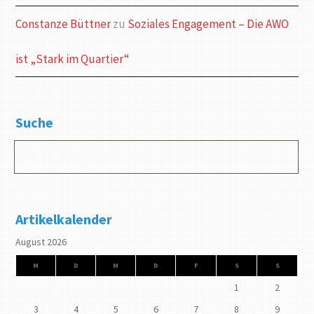
Constanze Büttner
zu
Soziales Engagement – Die AWO
ist „Stark im Quartier“
Suche
Artikelkalender
August 2026
M
D
M
D
F
S
S
1
2
3
4
5
6
7
8
9